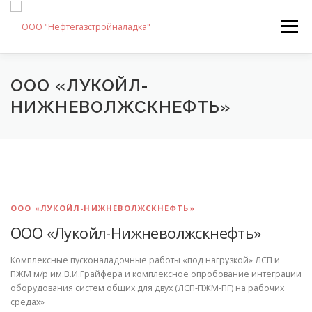
Перейти
к
Меню
содержимому
О КОМПАНИИ
ДЕЯТЕЛЬНОСТЬ
ДОКУМЕНТЫ
ООО «ЛУКОЙЛ-
НИЖНЕВОЛЖСКНЕФТЬ»
КОМАНДА
ОБЪЕКТЫ
КОНТАКТЫ
ООО «ЛУКОЙЛ-НИЖНЕВОЛЖСКНЕФТЬ»
ООО «Лукойл-Нижневолжскнефть»
Комплексные пусконаладочные работы «под нагрузкой» ЛСП и
ПЖМ м/р им.В.И.Грайфера и комплексное опробование интеграции
оборудования систем общих для двух (ЛСП-ПЖМ-ПГ) на рабочих
средах»