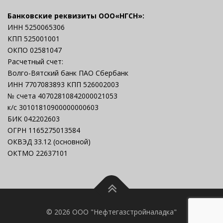
Банковские реквизиты ООО«НГСН»:
ИНН 5250065306
КПП 525001001
ОКПО 02581047
Расчетный счет:
Волго-Вятский банк ПАО Сбербанк
ИНН 7707083893 КПП 526002003
№ счета 40702810842000021053
к/с 30101810900000000603
БИК 042202603
ОГРН 1165275013584
ОКВЭД 33.12 (основной)
ОКТМО 22637101
© 2026 ООО "Нефтегазстройналадка"