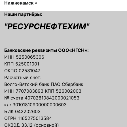
Нижнекамск
«
Наши партнёры:
"РЕСУРСНЕФТЕХИМ"
Банковские реквизиты ООО«НГСН»:
ИНН 5250065306
КПП 525001001
ОКПО 02581047
Расчетный счет:
Волго-Вятский банк ПАО Сбербанк
ИНН 7707083893 КПП 526002003
№ счета 40702810842000021053
к/с 30101810900000000603
БИК 042202603
ОГРН 1165275013584
ОКВЭД 33.12 (основной)